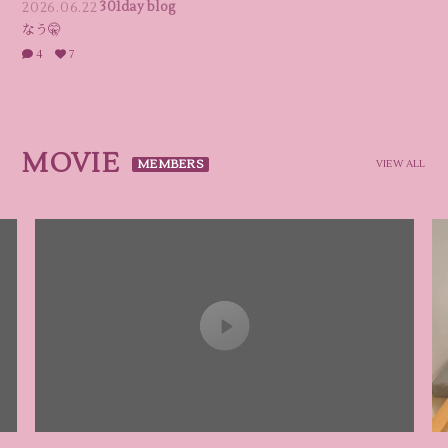
2026.06.22
301day blog
なう🤫
4
7
MOVIE
VIEW ALL