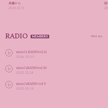
美麗から
田
2023.12.31
20
RADIO
VIEW ALL
mirei's RADIOvol.11
2026.03.03
mirei'sRADIOvol.10
2025.12.24
mirei'sRADIO vol.9
2025.10.19